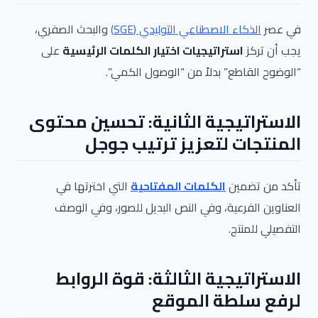
في عصر
الذكاء الاصطناعي التوليدي (SGE)
والبحث الصفري،
يجب أن تركز
استراتيجيات اختيار الكلمات الرئيسية
على
“الوضوح القاطع” بدلاً من “الوصول الكمي”.
الاستراتيجية الثانية: تحسين محتوى
المنتجات لتعزيز ترتيب جوجل
تأكد من تضمين
الكلمات المفتاحية
التي اخترتها في
العناوين الفرعية، وفي النص البديل للصور، وفي الوصف
التفصيلي للمنتج.
الاستراتيجية الثالثة: قوة الروابط
لرفع سلطة الموقع