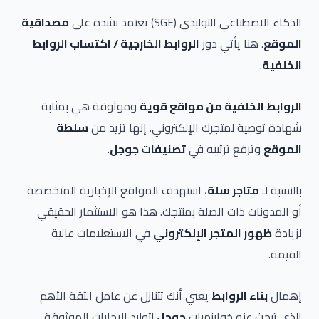
الذكاء الاصطناعي التوليدي (SGE) يعتمد بشدة على
مصداقية
الموقع
. هنا يأتي دور
الروابط الخارجية / اكتساب الروابط
الخلفية
.
الروابط الخلفية من مواقع قوية
وموثوقة هي بمثابة
شهادة توصية لمتجرك الإلكتروني. إنها تزيد من
سلطة
الموقع
وترفع ترتيبه في
تصنيفات جوجل
.
بالنسبة لـ
متاجر سلة
، استهدف المواقع الإخبارية المتخصصة
أو المدونات ذات الصلة بمنتجك. هذا هو الاستثمار الحقيقي
لزيادة
ظهور المتجر الإلكتروني
في الاستعلامات عالية
القيمة.
إهمال
بناء الروابط
يعني أنك تتنازل عن عامل الثقة الأهم
الذي تبحث عنه خوارزميات
جوجل
لتوليد الإجابات الموثوقة.