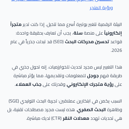
ورؤية المتجر
البيئة الرقمية تتغير بوتيرة أسرع مما تتخيل. إذا كنت تدير
متجراً
إلكترونياً
على منصة
سلة
، يجب أن تعترف بحقيقة واحدة:
قواعد
تحسين محركات البحث
(SEO) قد تبدلت جذرياً في عام
2026.
هذا التغيير ليس مجرد تحديث للخوارزميات. إنه تحول جذري في
طريقة فهم
جوجل
للمعلومات وتقديمها، مما يؤثر مباشرة
على
رؤية متجرك الإلكتروني
وقدرتك على
جذب العملاء
.
السبب يكمن في ابتكارين عملاقين: تجربة البحث التوليدي (SGE)
وظاهرة
البحث الصفري
. هذه ليست مجرد مصطلحات تقنية، بل
هي تحديات تهدد
معدلات النقر
(CTR) لديك مباشرة.