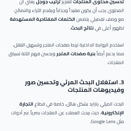
تحسين محتوى المنتجات
لتعزيز
ترتيب جوجل
يعني أن
المحتوى يجب أن يكون مفيداً وجذاباً ويقدم الآراء والنصائح،
مع وصف تفصيلي يتضمن
الكلمات المفتاحية المستهدفة
لظهور أعلى في
نتائج البحث
.
استخدم الروابط الداخلية لربط صفحات المتجر وتسهيل التنقل،
مما يدعم أيضاً
بنية صفحات المتجر
ويحسن فهم الآلة لسياق
المنتجات.
3. استغلال البحث المرئي وتحسين صور
وفيديوهات المنتجات
البحث المرئي يتزايد بشكل هائل، خاصة في قطاع
التجارة
الإلكترونية
، حيث يبحث العملاء عن المنتجات بصرياً عبر أدوات
مثل Google Lens.