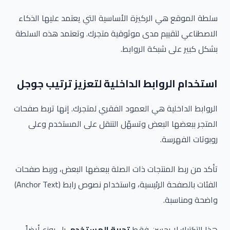
سلطة الموقع هي الركيزة الأساسية التي يعتمد عليها الذكاء
الاصطناعي لتقييم مدى موثوقية متجرك. وتعتمد هذه السلطة
بشكل كبير على شبكة الروابط.
استخدام الروابط الداخلية لتعزيز ترتيب جوجل
الروابط الداخلية هي العمود الفقري لمتجرك. إنها تربط صفحات
المتجر ببعضها البعض وتسهّل التنقل على المستخدم وعلى
روبوتات الفهرسة.
تأكد من ربط المنتجات ذات الصلة ببعضها البعض، وربط صفحات
الفئات بالصفحة الرئيسية، واستخدام نصوص رابط (Anchor Text)
واضحة ومناسبة.
هذا التكتيك لا يحسن فقط
تجربة المستخدم
، بل يوزع أيضاً