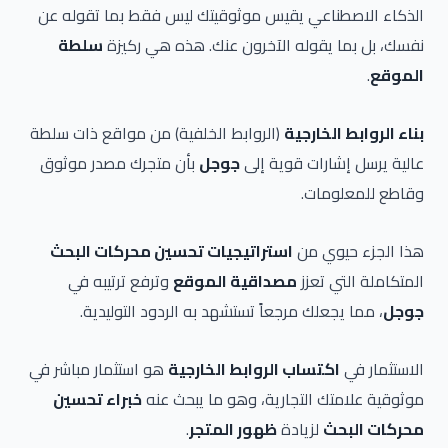
الذكاء الاصطناعي يقيس موثوقيتك ليس فقط بما تقوله عن
نفسك، بل بما يقوله الآخرون عنك. هذه هي ركيزة
سلطة
الموقع
.
بناء الروابط الخارجية
(الروابط الخلفية) من مواقع ذات سلطة
عالية يرسل إشارات قوية إلى
جوجل
بأن متجرك مصدر موثوق
وقاطع للمعلومات.
هذا الجزء حيوي من
استراتيجيات تحسين محركات البحث
المتكاملة التي تعزز
مصداقية الموقع
وترفع ترتيبه في
جوجل
، مما يجعلك مرجعاً تستشهد به الردود التوليدية.
الاستثمار في
اكتساب الروابط الخارجية
هو استثمار مباشر في
موثوقية علامتك التجارية، وهو ما يبحث عنه
خبراء تحسين
محركات البحث
لزيادة
ظهور المتجر
.