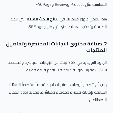
الأساسية مثل Product وReview وFAQPage.
هذا يضمن ظهور منتجاتك في
نتائج البحث الغنية
التي تتصدر
الصفحة وتجذب العملاء، حتى في ظل وجود SGE.
2. صياغة محتوى الإجابات المختصرة وتفاصيل
المنتجات
الردود التوليدية في SGE تبحث عن الإجابات المباشرة والمحددة.
لا تكتب فقرات طويلة غامضة لا تقدم قيمة فورية.
يجب أن تتضمن أوصاف المنتجات لديك قسماً مخصصاً للأسئلة
الشائعة بإجابات قصيرة وموجزة ومباشرة، لتغذية ردود الذكاء
الاصطناعي.