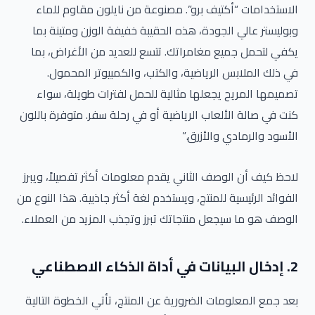
الاستخدامات “أكتيف برو”. مصنوعة من نايلون مقاوم للماء
وبوليستر عالي الجودة، هذه الحقيبة خفيفة الوزن ومتينة بما
يكفي لتحمل جميع مغامراتك. تتسع للعديد من الأغراض، بما
في ذلك الملابس الرياضية، والكتب، والكمبيوتر المحمول.
تصميمها المريح يجعلها مثالية للحمل لفترات طويلة، سواء
كنت في صالة الألعاب الرياضية أو في رحلة سفر. متوفرة باللون
الأسود والرمادي والأزرق.”
لاحظ كيف أن الوصف الثاني يقدم معلومات أكثر تفصيلاً، ويبرز
الفوائد الرئيسية للمنتج، ويستخدم لغة أكثر جاذبية. هذا النوع من
الوصف هو ما سيجعل منتجاتك تبرز وتجذب المزيد من العملاء.
2. إدخال البيانات في أداة الذكاء الاصطناعي
بعد جمع المعلومات الضرورية عن المنتج، تأتي الخطوة التالية