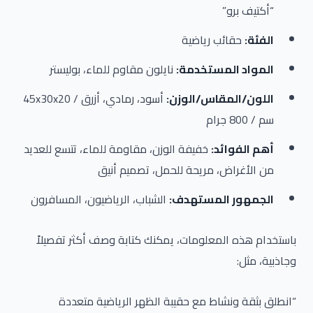
“أكتيف برو”
الفئة:
حقائب رياضية
المواد المستخدمة:
نايلون مقاوم للماء، بوليستر
اللون/المقاس/الوزن:
أسود، رمادي، أزرق / 45x30x20
سم / 800 جرام
أهم الفوائد:
خفيفة الوزن، مقاومة للماء، تتسع للعديد
من الأغراض، مريحة للحمل، تصميم أنيق
الجمهور المستهدف:
الشباب، الرياضيون، المسافرون
باستخدام هذه المعلومات، يمكنك كتابة وصف أكثر تفصيلاً
وجاذبية، مثل:
“انطلق بثقة ونشاط مع حقيبة الظهر الرياضية متعددة