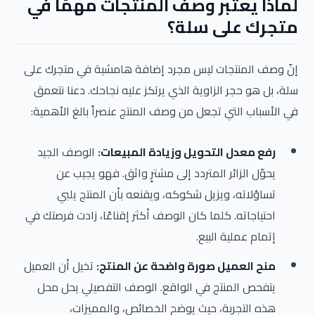
لماذا يعتبر وصف المنتجات مهمًا في
متجرك على سلة؟
إنّ وصف المنتجات ليس مجرد إضافة هامشية في متجرك على
سلة، بل هو حجر الزاوية الذي يرتكز عليه نجاحك. دعنا نتعمق
في الأسباب التي تجعل من وصف المنتج عنصراً بالغ الأهمية:
رفع معدل التحويل وزيادة المبيعات:
الوصف الجيد
يحوّل الزائر المتردد إلى مشترٍ واثق. فهو يجيب عن
تساؤلاته، ويزيل شكوكه، ويقنعه بأن المنتج يلبي
احتياجاته. كلما كان الوصف أكثر إقناعًا، زادت فرصتك في
إتمام عملية البيع.
منح العميل صورة واضحة عن المنتج:
تخيل أن العميل
يتفحص المنتج في الواقع. الوصف التفصيلي يحل محل
هذه التجربة، حيث يوضح الخصائص، والمميزات،