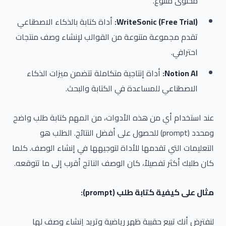
محتوى متنوع.
WriteSonic (Free Trial):
أداة كتابة بالذكاء الاصطناعي
تقدم مجموعة متنوعة من القوالب لإنشاء وصف منتجات
احترافي.
Notion AI:
أداة إنتاجية متكاملة تتضمن ميزات الذكاء
الاصطناعي للمساعدة في الكتابة والبحث.
عند استخدام أي من هذه الأدوات، من المهم كتابة طلب واضح
ومحدد (prompt) للحصول على أفضل النتائج. الطلب هو
التعليمات التي تقدمها للأداة لتوجيهها في إنشاء الوصف. كلما
كان طلبك أكثر تفصيلاً، كان الوصف الناتج أقرب إلى ما تتوقعه.
مثال على كيفية كتابة طلب (prompt):
لنفترض أنك تبيع حقيبة ظهر رياضية وتريد إنشاء وصف لها