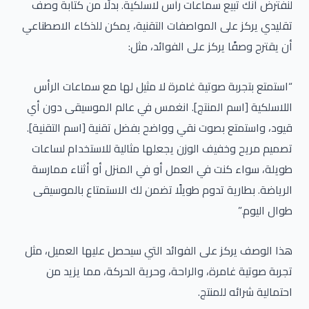
لنفترض أنك تبيع سماعات رأس لاسلكية. بدلًا من كتابة وصف
تقليدي يركز على المواصفات التقنية، يمكن للذكاء الاصطناعي
أن يقترح وصفًا يركز على الفوائد، مثل:
“استمتع بتجربة صوتية غامرة لا مثيل لها مع سماعات الرأس
اللاسلكية [اسم المنتج]. انغمس في عالم الموسيقى دون أي
قيود، واستمتع بصوت نقي وواضح بفضل تقنية [اسم التقنية].
تصميم مريح وخفيف الوزن يجعلها مثالية للاستخدام لساعات
طويلة، سواء كنت في العمل أو في المنزل أو أثناء ممارسة
الرياضة. بطارية تدوم طويلًا تضمن لك الاستمتاع بالموسيقى
طوال اليوم.”
هذا الوصف يركز على الفوائد التي سيحصل عليها العميل، مثل
تجربة صوتية غامرة، والراحة، وحرية الحركة، مما يزيد من
احتمالية شرائه للمنتج.