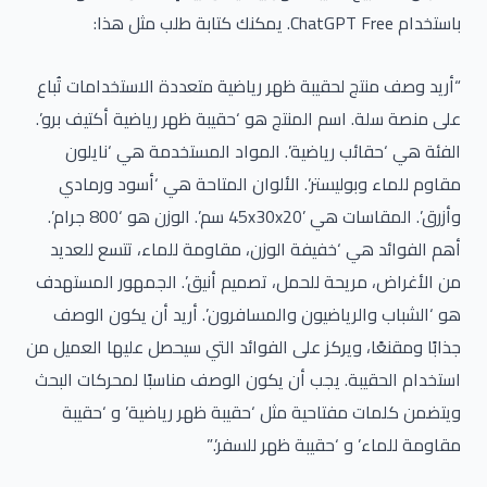
باستخدام ChatGPT Free. يمكنك كتابة طلب مثل هذا:
“أريد وصف منتج لحقيبة ظهر رياضية متعددة الاستخدامات تُباع
على منصة سلة. اسم المنتج هو ‘حقيبة ظهر رياضية أكتيف برو’.
الفئة هي ‘حقائب رياضية’. المواد المستخدمة هي ‘نايلون
مقاوم للماء وبوليستر’. الألوان المتاحة هي ‘أسود ورمادي
وأزرق’. المقاسات هي ’45x30x20 سم’. الوزن هو ‘800 جرام’.
أهم الفوائد هي ‘خفيفة الوزن، مقاومة للماء، تتسع للعديد
من الأغراض، مريحة للحمل، تصميم أنيق’. الجمهور المستهدف
هو ‘الشباب والرياضيون والمسافرون’. أريد أن يكون الوصف
جذابًا ومقنعًا، ويركز على الفوائد التي سيحصل عليها العميل من
استخدام الحقيبة. يجب أن يكون الوصف مناسبًا لمحركات البحث
ويتضمن كلمات مفتاحية مثل ‘حقيبة ظهر رياضية’ و ‘حقيبة
مقاومة للماء’ و ‘حقيبة ظهر للسفر’.”