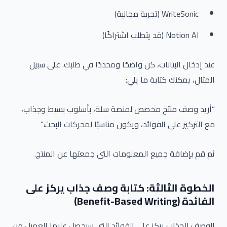
WriteSonic (تجربة مجانية)
Notion AI (قد يتطلب اشتراكًا)
عند إدخال البيانات، كن واضحًا ومحددًا في طلبك. على سبيل
المثال، يمكنك كتابة ما يلي:
“أريد وصف منتج مخصص لمنصة سلة، بأسلوب بسيط وجذاب،
مع التركيز على الفوائد، ويكون مناسبًا لمحركات البحث.”
ثم قم بإضافة جميع المعلومات التي جمعتها عن المنتج.
الخطوة الثالثة: كتابة وصف جذاب يركز على
الفائدة (Benefit-Based Writing)
الوصف الجذاب يركز على الفوائد التي سيحصل عليها العميل من