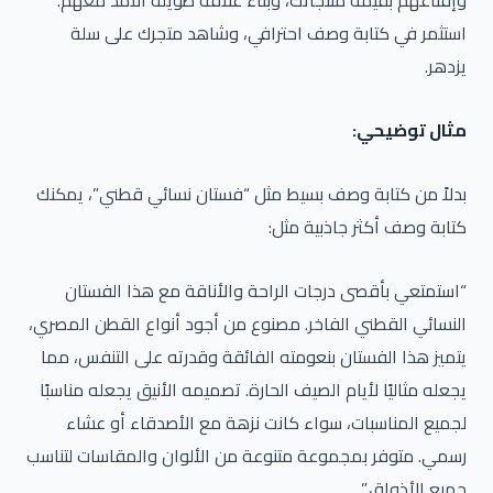
وإقناعهم بقيمة منتجاتك، وبناء علاقة طويلة الأمد معهم.
استثمر في كتابة وصف احترافي، وشاهد متجرك على سلة
يزدهر.
مثال توضيحي:
بدلاً من كتابة وصف بسيط مثل “فستان نسائي قطني”، يمكنك
كتابة وصف أكثر جاذبية مثل:
“استمتعي بأقصى درجات الراحة والأناقة مع هذا الفستان
النسائي القطني الفاخر. مصنوع من أجود أنواع القطن المصري،
يتميز هذا الفستان بنعومته الفائقة وقدرته على التنفس، مما
يجعله مثاليًا لأيام الصيف الحارة. تصميمه الأنيق يجعله مناسبًا
لجميع المناسبات، سواء كانت نزهة مع الأصدقاء أو عشاء
رسمي. متوفر بمجموعة متنوعة من الألوان والمقاسات لتناسب
جميع الأذواق.”