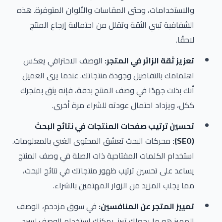
والاستخدامات، وحتى المقاسات والألوان المتوفرة. هذه
الشفافية تبني الثقة وتقلل من احتمالية إرجاع المنتج
لاحقًا.
تعزيز ثقة الزائر في المتجر:
الوصف الاحترافي يعكس
اهتمامك بالتفاصيل وجودة منتجاتك. عندما يرى العميل
أنك بذلت جهدًا في وصف المنتج بدقة، فإنه يثق بمتجرك
ككل، ويزداد احتمال عودته للشراء مرة أخرى.
تحسين ترتيب صفحات المنتجات في نتائج البحث
(SEO):
محركات البحث تعشق المحتوى الغني بالمعلومات.
استخدام الكلمات المفتاحية ذات الصلة في وصف المنتج
يساعد على تحسين ترتيب ظهور منتجاتك في نتائج البحث،
مما يجلب المزيد من الزوار المهتمين بالشراء.
تمييز المتجر عن المنافسين:
في سوق مزدحم، الوصف
المميز هو ما يجعلك تبرز. يمكنك استخدام الوصف لسرد